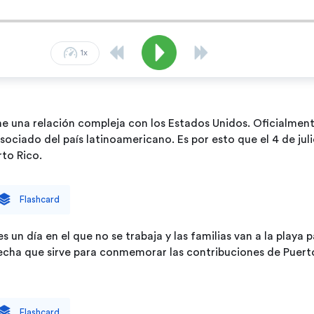
1x
ne
una
relación
compleja
con
los
Estados
Unidos.
Oficialmen
sociado
del
país
latinoamericano.
Es
por
esto
que
el
4
de
jul
rto
Rico.
Flashcard
es
un
día
en
el
que
no
se
trabaja
y
las
familias
van
a
la
playa
p
echa
que
sirve
para
conmemorar
las
contribuciones
de
Puert
Flashcard