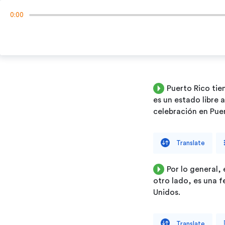
0:00
Puerto
Rico
tie
es
un
estado
libre
a
celebración
en
Pue
Translate
Por
lo
general,
otro
lado,
es
una
f
Unidos.
Translate