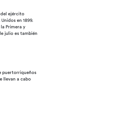
del
ejército
s
Unidos
en
1899.
la
Primera
y
de
julio
es
también
e
puertorriqueños
e
llevan
a
cabo