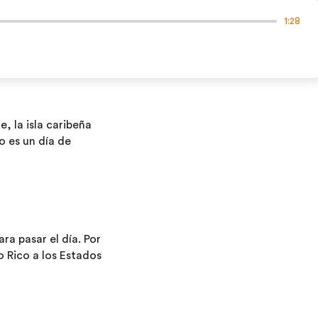
1:28
te,
la
isla
caribeña
io
es
un
día
de
ara
pasar
el
día.
Por
o
Rico
a
los
Estados