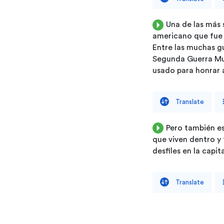
Una
de
las
más
americano
que
fue
Entre
las
muchas
g
Segunda
Guerra
Mu
usado
para
honrar
Translate
Pero
también
e
que
viven
dentro
y
desfiles
en
la
capita
Translate