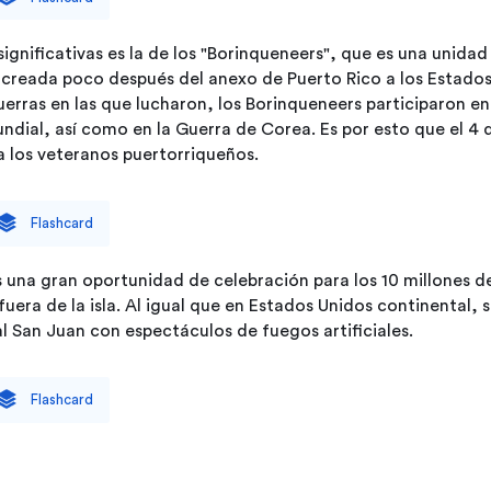
significativas
es
la
de
los
"Borinqueneers",
que
es
una
unidad
creada
poco
después
del
anexo
de
Puerto
Rico
a
los
Estado
Loading...
uerras
en
las
que
lucharon,
los
Borinqueneers
participaron
en
ndial,
así
como
en
la
Guerra
de
Corea.
Es
por
esto
que
el
4
a
los
veteranos
puertorriqueños.
Flashcard
s
una
gran
oportunidad
de
celebración
para
los
10
millones
d
fuera
de
la
isla.
Al
igual
que
en
Estados
Unidos
continental,
s
l
San
Juan
con
espectáculos
de
fuegos
artificiales.
Flashcard